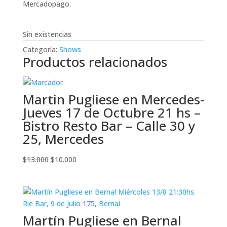
Mercadopago.
Sin existencias
Categoría:
Shows
Productos relacionados
Martin Pugliese en Mercedes-
Jueves 17 de Octubre 21 hs –
Bistro Resto Bar – Calle 30 y
25, Mercedes
El
El
$
13.000
$
10.000
precio
precio
original
actual
era:
es:
$13.000.
$10.000.
Martín Pugliese en Bernal